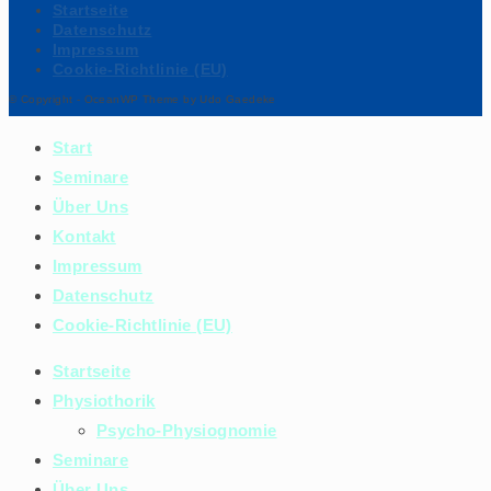
Startseite
Datenschutz
Impressum
Cookie-Richtlinie (EU)
© Copyright - OceanWP Theme by Udo Gaedeke
Start
Seminare
Über Uns
Kontakt
Impressum
Datenschutz
Cookie-Richtlinie (EU)
Startseite
Physiothorik
Psycho-Physiognomie
Seminare
Über Uns