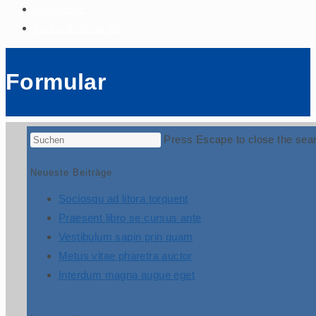
Datenschutz
Cookie-Richtlinie (EU)
Formular
Press Escape to close the sear
Neueste Beiträge
Sociosqu ad litora torquent
Praesent libro se cursus ante
Vestibulum sapin prin quam
Metus vitae pharetra auctor
Interdum magna augue eget