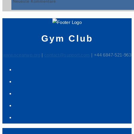
Neueste Kommentare
Gym Club
www.oceanwp.org
|
contact@support.com
| +44 6847-521-963